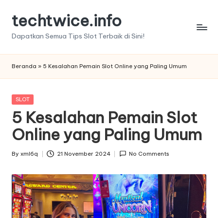
techtwice.info
Skip
to
Dapatkan Semua Tips Slot Terbaik di Sini!
content
Beranda
»
5 Kesalahan Pemain Slot Online yang Paling Umum
Posted
SLOT
in
5 Kesalahan Pemain Slot
Online yang Paling Umum
By
xml6q
21 November 2024
No Comments
Posted
by