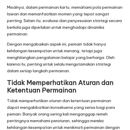
Misalnya, dalam permainan kartu, memahami pola permainan
lawan dan memanfaatkan momen yang tepat sangat
penting. Selain itu, evaluasi dan penyesuaian strategi secara
berkala juga diperlukan untuk menghadapi dinamika
permainan.
Dengan mengabaikan aspek ini, pemain tidak hanya
kehilangan kesempatan untuk menang, tetapi juga
menghilangkan pengalaman belajar yang berharga. Oleh
karena itu, penting untuk selalu mengutamakan strategi
dalam setiap langkah permainan.
Tidak Memperhatikan Aturan dan
Ketentuan Permainan
Tidak memperhatikan aturan dan ketentuan permainan
dapat mengakibatkan konsekuensi yang serius bagi para
pemain. Banyak orang sering kali menganggap remeh
pentingnya memahami peraturan, sehingga mereka
kehilangan kesempatan untuk menikmati permainan dengan