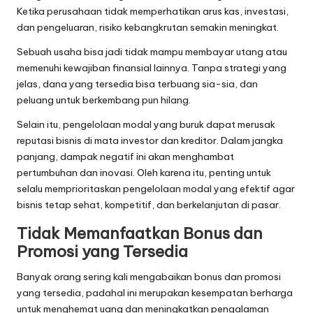
Ketika perusahaan tidak memperhatikan arus kas, investasi,
dan pengeluaran, risiko kebangkrutan semakin meningkat.
Sebuah usaha bisa jadi tidak mampu membayar utang atau
memenuhi kewajiban finansial lainnya. Tanpa strategi yang
jelas, dana yang tersedia bisa terbuang sia-sia, dan
peluang untuk berkembang pun hilang.
Selain itu, pengelolaan modal yang buruk dapat merusak
reputasi bisnis di mata investor dan kreditor. Dalam jangka
panjang, dampak negatif ini akan menghambat
pertumbuhan dan inovasi. Oleh karena itu, penting untuk
selalu memprioritaskan pengelolaan modal yang efektif agar
bisnis tetap sehat, kompetitif, dan berkelanjutan di pasar.
Tidak Memanfaatkan Bonus dan
Promosi yang Tersedia
Banyak orang sering kali mengabaikan
bonus
dan promosi
yang tersedia, padahal ini merupakan kesempatan berharga
untuk menghemat uang dan meningkatkan pengalaman