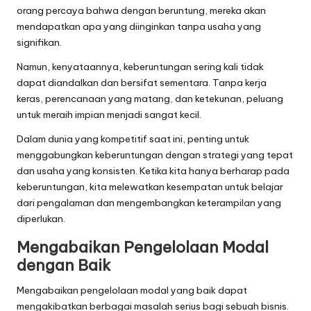
orang percaya bahwa dengan beruntung, mereka akan
mendapatkan apa yang diinginkan tanpa usaha yang
signifikan.
Namun, kenyataannya, keberuntungan sering kali tidak
dapat diandalkan dan bersifat sementara. Tanpa kerja
keras, perencanaan yang matang, dan ketekunan, peluang
untuk meraih impian menjadi sangat kecil.
Dalam dunia yang kompetitif saat ini, penting untuk
menggabungkan keberuntungan dengan strategi yang tepat
dan usaha yang konsisten. Ketika kita hanya berharap pada
keberuntungan, kita melewatkan kesempatan untuk belajar
dari pengalaman dan mengembangkan keterampilan yang
diperlukan.
Mengabaikan Pengelolaan Modal
dengan Baik
Mengabaikan pengelolaan modal yang baik dapat
mengakibatkan berbagai masalah serius bagi sebuah bisnis.