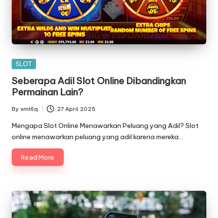
Posted
SLOT
in
Seberapa Adil Slot Online Dibandingkan
Permainan Lain?
By
xml6q
27 April 2025
Posted
by
Mengapa Slot Online Menawarkan Peluang yang Adil? Slot
online menawarkan peluang yang adil karena mereka…
Read More