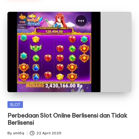
Posted
SLOT
in
Perbedaan Slot Online Berlisensi dan Tidak
Berlisensi
By
xml6q
22 April 2025
Posted