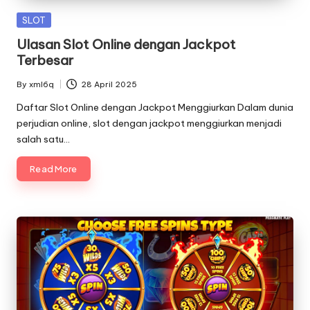
Posted
SLOT
in
Ulasan Slot Online dengan Jackpot
Terbesar
By
xml6q
28 April 2025
Posted
by
Daftar Slot Online dengan Jackpot Menggiurkan Dalam dunia
perjudian online, slot dengan jackpot menggiurkan menjadi
salah satu…
Read More