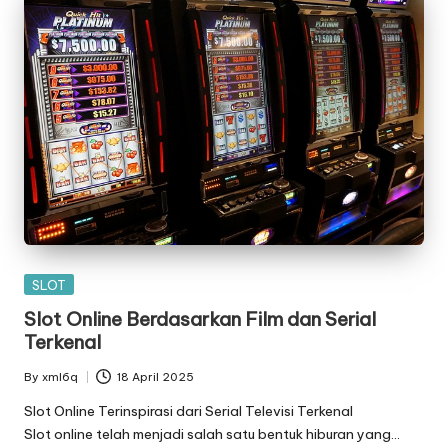
Posted
SLOT
in
Slot Online Berdasarkan Film dan Serial
Terkenal
By
xml6q
18 April 2025
Posted
by
Slot Online Terinspirasi dari Serial Televisi Terkenal
Slot online telah menjadi salah satu bentuk hiburan yang…