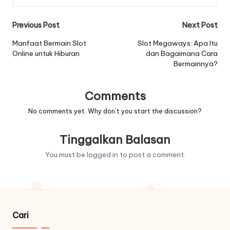
Post
Previous Post
Next Post
navigation
Manfaat Bermain Slot
Slot Megaways: Apa Itu
Online untuk Hiburan
dan Bagaimana Cara
Bermainnya?
Comments
No comments yet. Why don’t you start the discussion?
Tinggalkan Balasan
You must be
logged in
to post a comment.
Cari