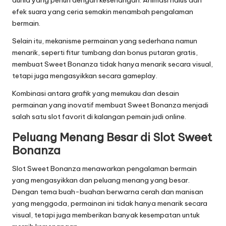
efek suara yang ceria semakin menambah pengalaman
bermain.
Selain itu, mekanisme permainan yang sederhana namun
menarik, seperti fitur tumbang dan bonus putaran gratis,
membuat Sweet Bonanza tidak hanya menarik secara visual,
tetapi juga mengasyikkan secara gameplay.
Kombinasi antara grafik yang memukau dan desain
permainan yang inovatif membuat Sweet Bonanza menjadi
salah satu slot favorit di kalangan pemain judi online.
Peluang Menang Besar di Slot Sweet
Bonanza
Slot Sweet Bonanza menawarkan pengalaman bermain
yang mengasyikkan dan peluang menang yang besar.
Dengan tema buah-buahan berwarna cerah dan manisan
yang menggoda, permainan ini tidak hanya menarik secara
visual, tetapi juga memberikan banyak kesempatan untuk