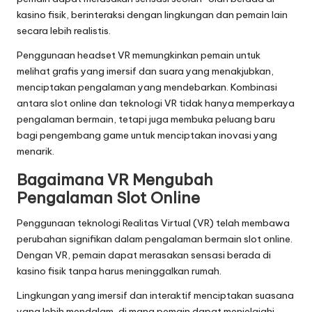
kasino fisik, berinteraksi dengan lingkungan dan pemain lain
secara lebih realistis.
Penggunaan headset VR memungkinkan pemain untuk
melihat grafis yang imersif dan suara yang menakjubkan,
menciptakan pengalaman yang mendebarkan. Kombinasi
antara slot online dan teknologi VR tidak hanya memperkaya
pengalaman bermain, tetapi juga membuka peluang baru
bagi pengembang game untuk menciptakan inovasi yang
menarik.
Bagaimana VR Mengubah
Pengalaman Slot Online
Penggunaan teknologi Realitas Virtual (VR) telah membawa
perubahan signifikan dalam pengalaman bermain slot online.
Dengan VR, pemain dapat merasakan sensasi berada di
kasino fisik tanpa harus meninggalkan rumah.
Lingkungan yang imersif dan interaktif menciptakan suasana
yang lebih mendalam, di mana pemain dapat menjelajahi