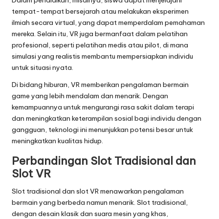
Dalam pendidikan, misalnya, siswa dapat menjelajahi
tempat-tempat bersejarah atau melakukan eksperimen
ilmiah secara virtual, yang dapat memperdalam pemahaman
mereka. Selain itu, VR juga bermanfaat dalam pelatihan
profesional, seperti pelatihan medis atau pilot, di mana
simulasi yang realistis membantu mempersiapkan individu
untuk situasi nyata.
Di bidang hiburan, VR memberikan pengalaman bermain
game yang lebih mendalam dan menarik. Dengan
kemampuannya untuk mengurangi rasa sakit dalam terapi
dan meningkatkan keterampilan sosial bagi individu dengan
gangguan, teknologi ini menunjukkan potensi besar untuk
meningkatkan kualitas hidup.
Perbandingan Slot Tradisional dan
Slot VR
Slot tradisional dan slot VR menawarkan pengalaman
bermain yang berbeda namun menarik. Slot tradisional,
dengan desain klasik dan suara mesin yang khas,