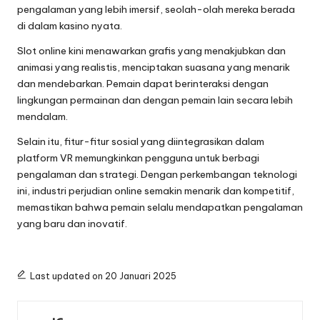
pengalaman yang lebih imersif, seolah-olah mereka berada
di dalam kasino nyata.
Slot online kini menawarkan grafis yang menakjubkan dan
animasi yang realistis, menciptakan suasana yang menarik
dan mendebarkan. Pemain dapat berinteraksi dengan
lingkungan permainan dan dengan pemain lain secara lebih
mendalam.
Selain itu, fitur-fitur sosial yang diintegrasikan dalam
platform VR memungkinkan pengguna untuk berbagi
pengalaman dan strategi. Dengan perkembangan teknologi
ini, industri perjudian online semakin menarik dan kompetitif,
memastikan bahwa pemain selalu mendapatkan pengalaman
yang baru dan inovatif.
Last updated on 20 Januari 2025