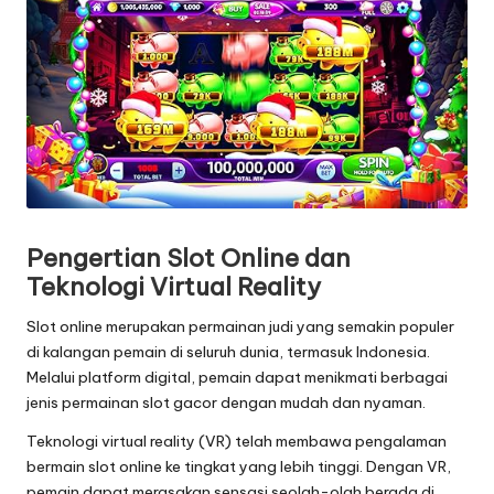
Pengertian Slot Online dan
Teknologi Virtual Reality
Slot online merupakan permainan judi yang semakin populer
di kalangan pemain di seluruh dunia, termasuk Indonesia.
Melalui platform digital, pemain dapat menikmati berbagai
jenis permainan
slot gacor
dengan mudah dan nyaman.
Teknologi virtual reality (VR) telah membawa pengalaman
bermain slot online ke tingkat yang lebih tinggi. Dengan VR,
pemain dapat merasakan sensasi seolah-olah berada di