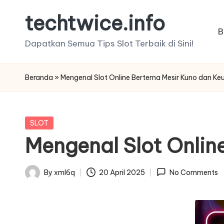
techtwice.info
Skip
B
to
Dapatkan Semua Tips Slot Terbaik di Sini!
content
Beranda
»
Mengenal Slot Online Bertema Mesir Kuno dan Ke
Posted
SLOT
in
Mengenal Slot Onlin
By
xml6q
20 April 2025
No Comments
Posted
by