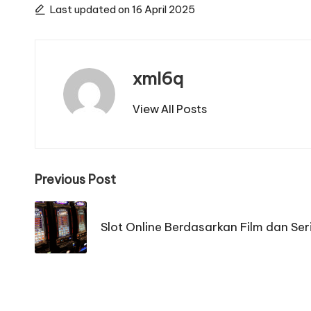
Last updated on 16 April 2025
xml6q
View All Posts
Post
Previous Post
navigation
Slot Online Berdasarkan Film dan Ser