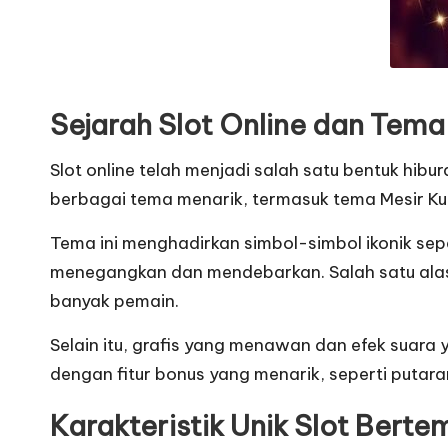
Sejarah Slot Online dan Tema
Slot
online telah menjadi salah satu bentuk hib
berbagai tema menarik, termasuk tema Mesir Ku
Tema ini menghadirkan simbol-simbol ikonik se
menegangkan dan mendebarkan. Salah satu alasa
banyak pemain.
Selain itu, grafis yang menawan dan efek suara
dengan fitur bonus yang menarik, seperti putara
Karakteristik Unik Slot Berte