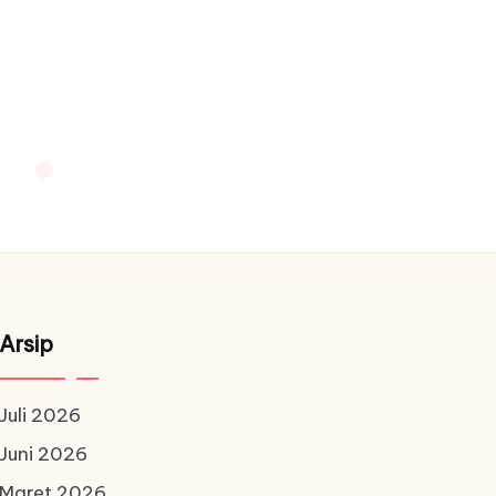
Arsip
Juli 2026
Juni 2026
Maret 2026