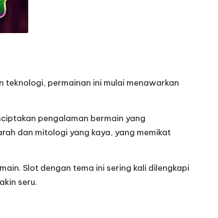
n teknologi, permainan ini mulai menawarkan
menciptakan pengalaman bermain yang
arah dan mitologi yang kaya, yang memikat
n. Slot dengan tema ini sering kali dilengkapi
kin seru.