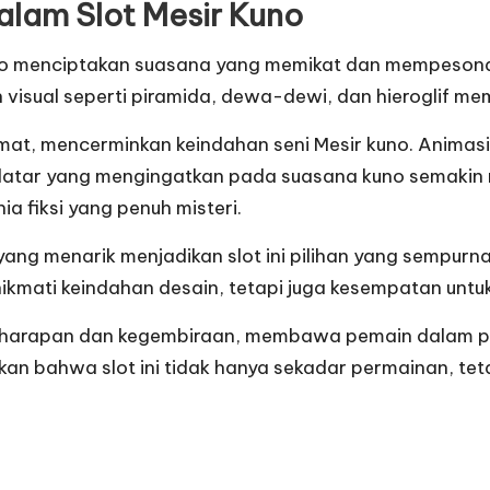
alam Slot Mesir Kuno
Kuno menciptakan suasana yang memikat dan mempeso
visual seperti piramida, dewa-dewi, dan hieroglif me
rmat, mencerminkan keindahan seni Mesir kuno. Anima
latar yang mengingatkan pada suasana kuno semaki
a fiksi yang penuh misteri.
yang menarik menjadikan slot ini pilihan yang sempur
enikmati keindahan desain, tetapi juga kesempatan un
n harapan dan kegembiraan, membawa pemain dalam per
ikan bahwa slot ini tidak hanya sekadar permainan, t