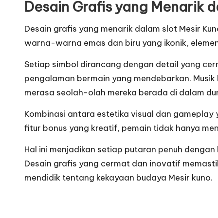
Desain Grafis yang Menarik d
Desain grafis yang menarik dalam slot Mesir 
warna-warna emas dan biru yang ikonik, elemen 
Setiap simbol dirancang dengan detail yang ce
pengalaman bermain yang mendebarkan. Musik 
merasa seolah-olah mereka berada di dalam duni
Kombinasi antara estetika visual dan gameplay 
fitur bonus yang kreatif, pemain tidak hanya m
Hal ini menjadikan setiap putaran penuh denga
Desain grafis yang cermat dan inovatif memast
mendidik tentang kekayaan budaya Mesir kuno.