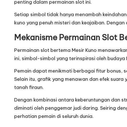
penting dalam permainan slot ini.
Setiap simbol tidak hanya menambah keindaha
kuno yang penuh misteri dan keajaiban. Dengan 
Mekanisme Permainan Slot B
Permainan slot bertema Mesir Kuno menawarka
ini, simbol-simbol yang terinspirasi oleh budaya
Pemain dapat menikmati berbagai fitur bonus, 
Selain itu, grafik yang menawan dan efek suar
tanah firaun.
Dengan kombinasi antara keberuntungan dan str
diminati oleh penggemar judi daring. Seiring d
perhatian pemain di seluruh dunia.