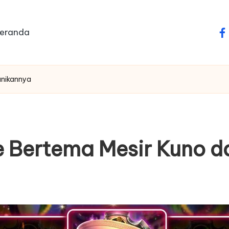
eranda
fa
unikannya
e Bertema Mesir Kuno 