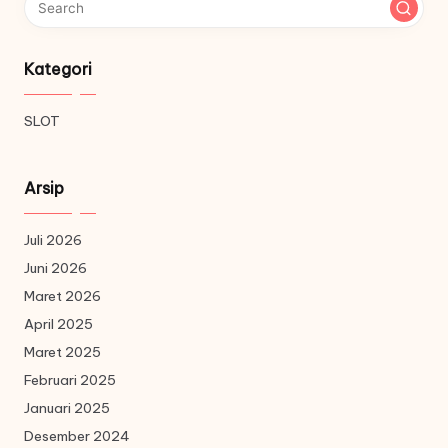
Kategori
SLOT
Arsip
Juli 2026
Juni 2026
Maret 2026
April 2025
Maret 2025
Februari 2025
Januari 2025
Desember 2024