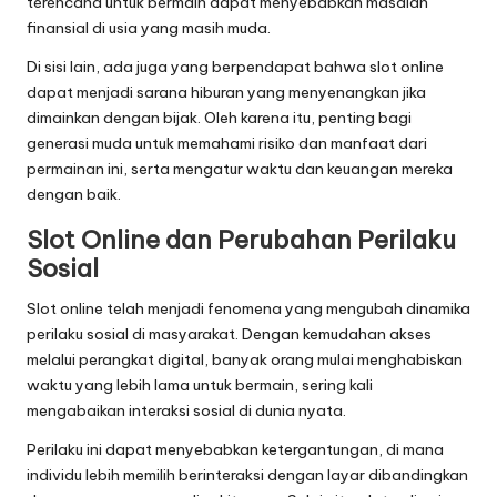
terencana untuk bermain dapat menyebabkan masalah
finansial di usia yang masih muda.
Di sisi lain, ada juga yang berpendapat bahwa slot online
dapat menjadi sarana hiburan yang menyenangkan jika
dimainkan dengan bijak. Oleh karena itu, penting bagi
generasi muda untuk memahami risiko dan manfaat dari
permainan ini, serta mengatur waktu dan keuangan mereka
dengan baik.
Slot Online dan Perubahan Perilaku
Sosial
Slot online telah menjadi fenomena yang mengubah dinamika
perilaku sosial di masyarakat. Dengan kemudahan akses
melalui perangkat digital, banyak orang mulai menghabiskan
waktu yang lebih lama untuk bermain, sering kali
mengabaikan interaksi sosial di dunia nyata.
Perilaku ini dapat menyebabkan ketergantungan, di mana
individu lebih memilih berinteraksi dengan layar dibandingkan