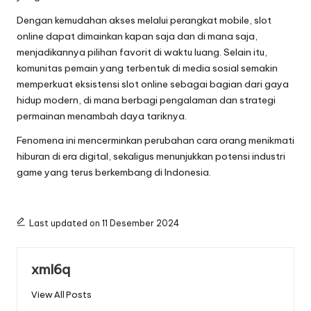
Dengan kemudahan akses melalui perangkat mobile, slot
online dapat dimainkan kapan saja dan di mana saja,
menjadikannya pilihan favorit di waktu luang. Selain itu,
komunitas pemain yang terbentuk di media sosial semakin
memperkuat eksistensi slot online sebagai bagian dari gaya
hidup modern, di mana berbagi pengalaman dan strategi
permainan menambah daya tariknya.
Fenomena ini mencerminkan perubahan cara orang menikmati
hiburan di era digital, sekaligus menunjukkan potensi industri
game yang terus berkembang di Indonesia.
Last updated on 11 Desember 2024
xml6q
View All Posts