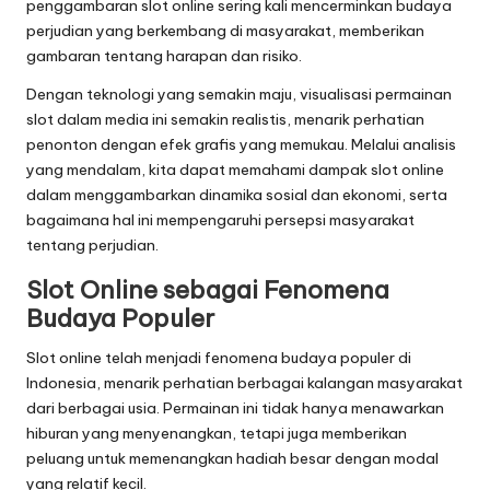
penggambaran slot online sering kali mencerminkan budaya
perjudian yang berkembang di masyarakat, memberikan
gambaran tentang harapan dan risiko.
Dengan teknologi yang semakin maju, visualisasi permainan
slot dalam media ini semakin realistis, menarik perhatian
penonton dengan efek grafis yang memukau. Melalui analisis
yang mendalam, kita dapat memahami dampak slot online
dalam menggambarkan dinamika sosial dan ekonomi, serta
bagaimana hal ini mempengaruhi persepsi masyarakat
tentang perjudian.
Slot Online sebagai Fenomena
Budaya Populer
Slot online telah menjadi fenomena budaya populer di
Indonesia, menarik perhatian berbagai kalangan masyarakat
dari berbagai usia. Permainan ini tidak hanya menawarkan
hiburan yang menyenangkan, tetapi juga memberikan
peluang untuk memenangkan hadiah besar dengan modal
yang relatif kecil.