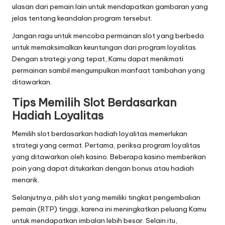
ulasan dari pemain lain untuk mendapatkan gambaran yang
jelas tentang keandalan program tersebut.
Jangan ragu untuk mencoba permainan slot yang berbeda
untuk memaksimalkan keuntungan dari program loyalitas.
Dengan strategi yang tepat, Kamu dapat menikmati
permainan sambil mengumpulkan manfaat tambahan yang
ditawarkan.
Tips Memilih Slot Berdasarkan
Hadiah Loyalitas
Memilih slot berdasarkan hadiah loyalitas memerlukan
strategi yang cermat. Pertama, periksa program loyalitas
yang ditawarkan oleh kasino. Beberapa kasino memberikan
poin yang dapat ditukarkan dengan bonus atau hadiah
menarik.
Selanjutnya, pilih slot yang memiliki tingkat pengembalian
pemain (RTP) tinggi, karena ini meningkatkan peluang Kamu
untuk mendapatkan imbalan lebih besar. Selain itu,