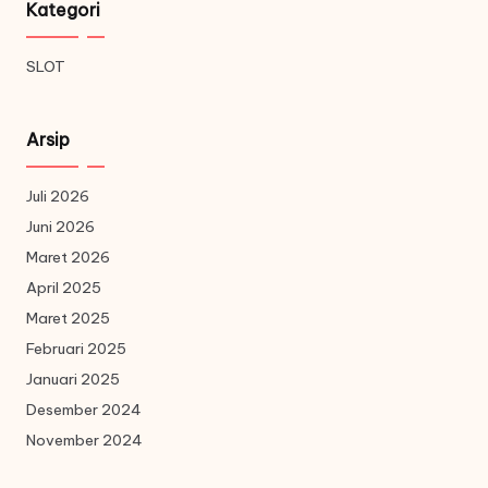
Kategori
SLOT
Arsip
Juli 2026
Juni 2026
Maret 2026
April 2025
Maret 2025
Februari 2025
Januari 2025
Desember 2024
November 2024