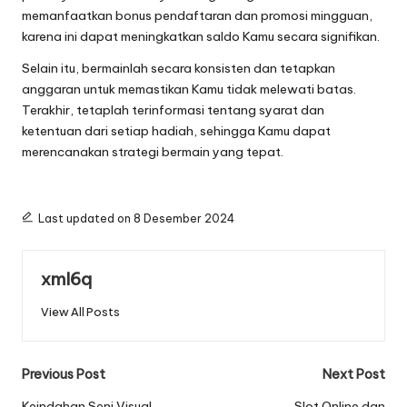
memanfaatkan bonus pendaftaran dan promosi mingguan,
karena ini dapat meningkatkan saldo Kamu secara signifikan.
Selain itu, bermainlah secara konsisten dan tetapkan
anggaran untuk memastikan Kamu tidak melewati batas.
Terakhir, tetaplah terinformasi tentang syarat dan
ketentuan dari setiap hadiah, sehingga Kamu dapat
merencanakan strategi bermain yang tepat.
Last updated on 8 Desember 2024
xml6q
View All Posts
Post
Previous Post
Next Post
Keindahan Seni Visual
Slot Online dan