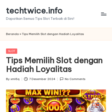
techtwice.info
Skip
to
Dapatkan Semua Tips Slot Terbaik di Sini!
content
Beranda
»
Tips Memilih Slot dengan Hadiah Loyalitas
Posted
SLOT
in
Tips Memilih Slot dengan
Hadiah Loyalitas
By
xml6q
7 Desember 2024
No Comments
Posted
by