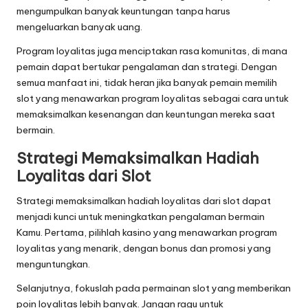
mengumpulkan banyak keuntungan tanpa harus
mengeluarkan banyak uang.
Program loyalitas juga menciptakan rasa komunitas, di mana
pemain dapat bertukar pengalaman dan strategi. Dengan
semua manfaat ini, tidak heran jika banyak pemain memilih
slot yang menawarkan program loyalitas sebagai cara untuk
memaksimalkan kesenangan dan keuntungan mereka saat
bermain.
Strategi Memaksimalkan Hadiah
Loyalitas dari Slot
Strategi memaksimalkan hadiah loyalitas dari slot dapat
menjadi kunci untuk meningkatkan pengalaman bermain
Kamu. Pertama, pilihlah kasino yang menawarkan program
loyalitas yang menarik, dengan bonus dan promosi yang
menguntungkan.
Selanjutnya, fokuslah pada permainan slot yang memberikan
poin loyalitas lebih banyak. Jangan ragu untuk