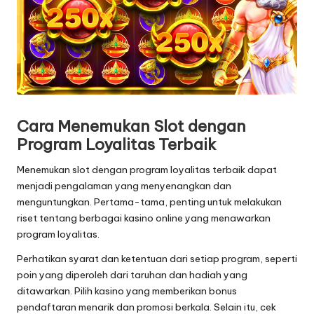
Cara Menemukan Slot dengan
Program Loyalitas Terbaik
Menemukan
slot
dengan program loyalitas terbaik dapat
menjadi pengalaman yang menyenangkan dan
menguntungkan. Pertama-tama, penting untuk melakukan
riset tentang berbagai kasino online yang menawarkan
program loyalitas.
Perhatikan syarat dan ketentuan dari setiap program, seperti
poin yang diperoleh dari taruhan dan hadiah yang
ditawarkan. Pilih kasino yang memberikan bonus
pendaftaran menarik dan promosi berkala. Selain itu, cek