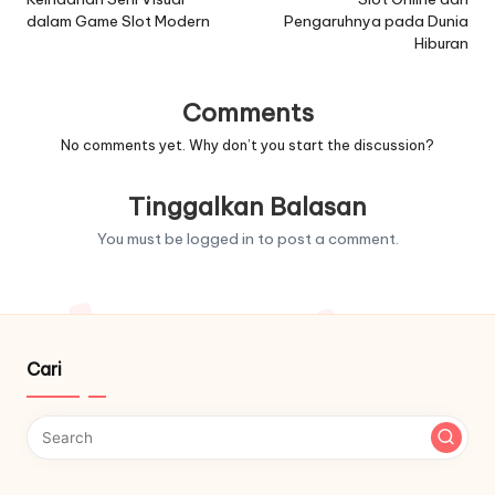
navigation
dalam Game Slot Modern
Pengaruhnya pada Dunia
Hiburan
Comments
No comments yet. Why don’t you start the discussion?
Tinggalkan Balasan
You must be
logged in
to post a comment.
Cari